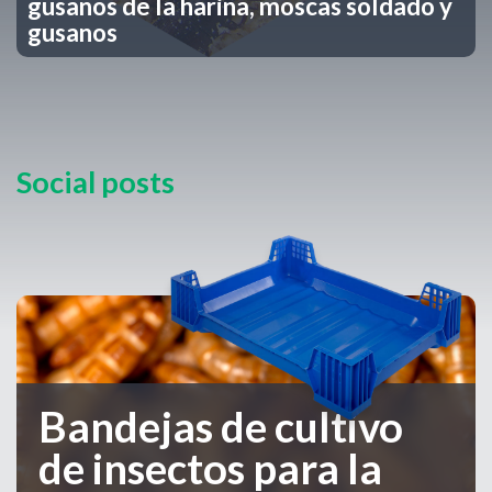
gusanos de la harina, moscas soldado y
gusanos de la harina, moscas soldado y
gusanos
gusanos
Social posts
Bandejas de cultivo
de insectos para la