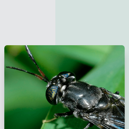
que, aunque todavía no existen normativas para el
contacto alimentario de este cultivo, cabe esperar que
sí las habrá más adelante. Así pues, sus productos
también están preparados para el futuro. Se optó por el
color azul porque destaca bien entre los insectos. Pero
si desea otros colores, por supuesto que hay
posibilidades. Pregunte a su representante y podremos
estudiar los requisitos y las alternativas que tenemos.