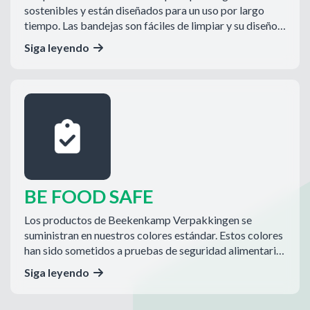
sostenibles y están diseñados para un uso por largo
tiempo. Las bandejas son fáciles de limpiar y su diseño
ha conseguido eliminar las esquinas cerradas y los
Siga leyendo
agujeros. Si las bandejas se rompen o se estropean,
resultan muy fáciles de reciclar estableciendo de ese
modo un ciclo no solo en el propio cultivo de insectos,
sino que el plástico de los productos acaba igualmente
en la economía circular.
BE FOOD SAFE
Los productos de Beekenkamp Verpakkingen se
suministran en nuestros colores estándar. Estos colores
han sido sometidos a pruebas de seguridad alimentaria.
Se ha comprobado el contacto de los alimentos con el
Siga leyendo
agua, el ácido, la materia seca y el aceite. Esto hace que
los productos estén preparados para el futuro, puesto