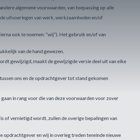
e) andere algemene voorwaarden, van toepassing op alle
nde uitvoeringen van werk, werkzaamheden en/of
rna ook te noemen: “wij”). Het gebruik en/of van
ukkelijk van de hand gewezen.
dt gewijzigd, maakt de gewijzigde versie deel uit van elke
 tussen ons en de opdrachtgever tot stand gekomen
gaan in rang voor die van deze voorwaarden voor zover
is of vernietigd wordt, zullen de overige bepalingen van
de opdrachtgever en wij in overleg treden teneinde nieuwe