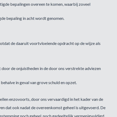
ietigde bepalingen overeen te komen, waarbij zoveel
tigde bepaling in acht wordt genomen.
totdat de daaruit voortvloeiende opdracht op de wijze als
t door de onjuistheden in de door ons verstrekte adviezen
behalve in geval van grove schuld en opzet.
ellen enzovoorts, door ons vervaardigd in het kader van de
jven dat ook nadat de overeenkomst geheel is uitgevoerd. De
oestemming noch geheel, noch gedeeltelijk vermenigvuldigd