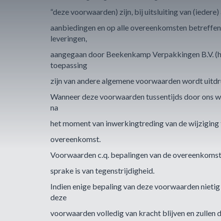
“deze voorwaarden) zijn, bij uitsluiting van (ieder
aanbiedingen en op alle overeenkomsten betreffe
leveringen,
aangegaan door Beekenkamp Verpakkingen B.V. (hie
toepassing
zijn van andere algemene voorwaarden wordt uitdr
Wanneer deze voorwaarden tussentijds door ons wor
na
het moment van inwerkingtreding van de wijziging
overeenkomst.
Voorwaarden c.q. bepalingen van de overeenkomst 
sprake is van tegenstrijdigheid.
Indien enige bepaling van deze voorwaarden nietig 
deze
voorwaarden volledig van kracht blijven en zullen 