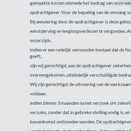
gemaakte kosten alsmede het bedrag van onze wins
opdrachtgever. Voor de bepaling van de omvang van
Bij annulering door de opdrachtgever is deze geho
winstderving en leegloopverliezen te vergoeden. An
onzerzijds.
Indien er een redelijk vermoeden bestaat dat de fi
geeft,
zijn wij gerechtigd, aan de opdrachtgever zekerhei
overeengekomen, uiteindelijk verschuldigde bedra
Wij zijn gerechtigd, de uitvoering van de werkzaam
voldaan.
Indien binnen 3 maanden na het verzoek om zekerhei
verzuim, zonder dat in gebreke stelling nodig is, 
tussenkomst ontbonden worden. De opdrachtgever i
voortvloeiende uit de opdracht en uit tussentijdse 