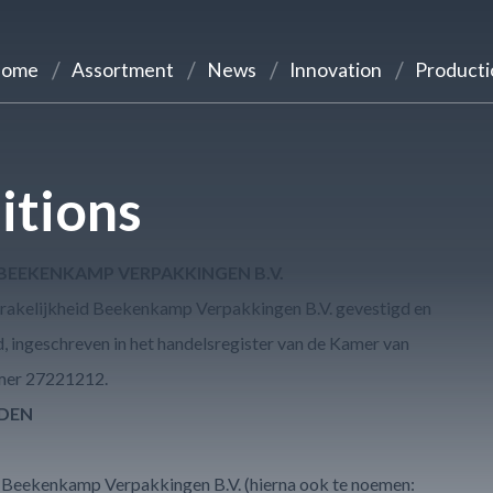
ome
Assortment
News
Innovation
Producti
itions
EEKENKAMP VERPAKKINGEN B.V.
rakelijkheid Beekenkamp Verpakkingen B.V. gevestigd en
ingeschreven in het handelsregister van de Kamer van
mer 27221212.
RDEN
Beekenkamp Verpakkingen B.V. (hierna ook te noemen: