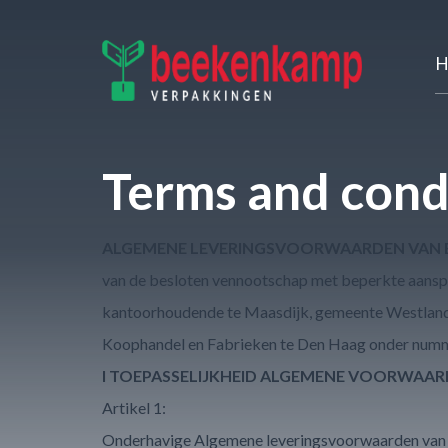
H
Terms and cond
ALGEMENE LEVERINGSVOORWAARDEN VAN B
van de besloten vennootschap met beperkte aansp
kantoorhoudende te Maasdijk, gemeente Westland, 
Koophandel en Fabrieken te Den Haag onder num
I TOEPASSELIJKHEID ALGEMENE VOORWAA
Artikel 1:
Onderhavige Algemene leveringsvoorwaarden van 